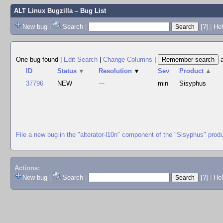
ALT Linux Bugzilla
– Bug List
New bug
|
Search
|
[?]
|
Hel
One bug found
|
Edit Search
|
Change Columns
|
ID
Status
▼
Resolution
▼
Sev
Product
▲
37796
NEW
---
min
Sisyphus
File a new bug in the "alterator-l10n" component of the "Sisyphus" prod
Actions:
New bug
|
Search
|
[?]
|
He