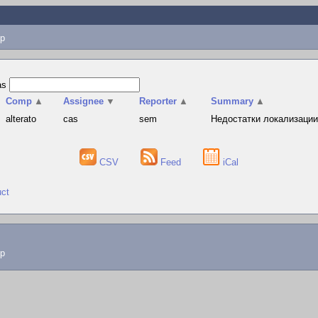
p
as
Comp
▲
Assignee
▼
Reporter
▲
Summary
▲
alterato
cas
sem
Недостатки локализации
CSV
Feed
iCal
uct
lp