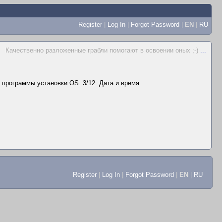
Register
|
Log In
|
Forgot Password
|
EN
|
RU
Качественно pазложенные гpабли помогают в освоении оных ;-)
...
 программы установки OS: 3/12: Дата и время
Register
|
Log In
|
Forgot Password
|
EN
|
RU