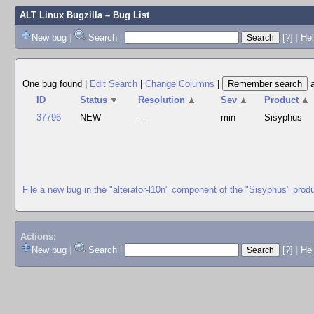
ALT Linux Bugzilla
– Bug List
New bug
|
Search
|
[?]
|
Hel
One bug found
|
Edit Search
|
Change Columns
|
ID
Status
▼
Resolution
▲
Sev
▲
Product
▲
37796
NEW
---
min
Sisyphus
File a new bug in the "alterator-l10n" component of the "Sisyphus" prod
Actions:
New bug
|
Search
|
[?]
|
He