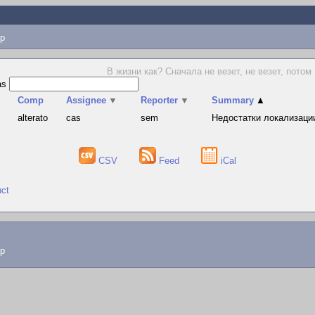
p
В жизни как? Сначала не везет, не везет, потом 
as
Comp
Assignee
▼
Reporter
▼
Summary
▲
alterato
cas
sem
Недостатки локализации
CSV
Feed
iCal
uct
lp