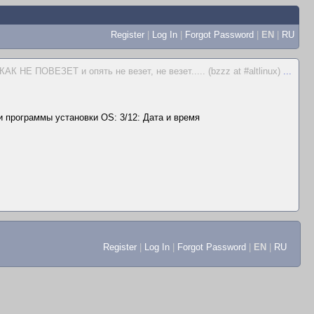
Register
|
Log In
|
Forgot Password
|
EN
|
RU
КАК НЕ ПОВЕЗЕТ и опять не везет, не везет..... (bzzz at #altlinux)
...
 программы установки OS: 3/12: Дата и время
Register
|
Log In
|
Forgot Password
|
EN
|
RU