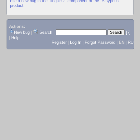
File a new bug in the "libgtk+2" component of the "Sisyphus"
product
Actions:
New bug
|
Search
|
[?]
|
Help
Register
|
Log In
|
Forgot Password
|
EN
|
RU