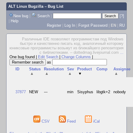
ALT Linux Bugzilla
– Bug List
New bug
|
Search
|
[?]
|
Help
Register
|
Log In
|
Forgot Password
|
EN
|
RU
Различные IDE позволяют программистам под Windows
быстро и качественно писать код, аналогичный которому
юниксовые программисты возьмут из ближайшего репозитория
с библиотеками. -- dottedmag.livejournal.com
...
One bug found
|
Edit Search
|
Change Columns
|
as
ID
Status
Resolution
Sev
Product
Comp
Assignee
▲
▲
▲
▼
▲
37877
NEW
---
min
Sisyphus
libgtk+2
nobody
CSV
Feed
iCal