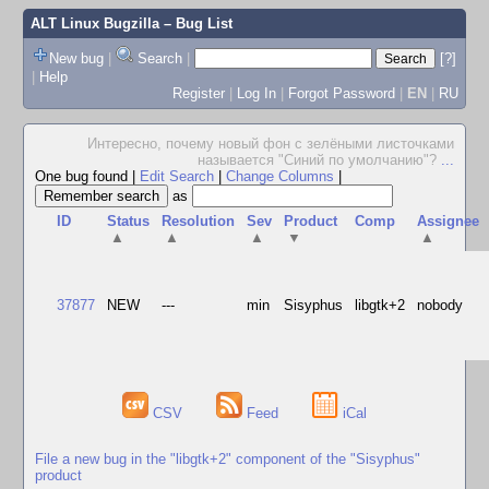
ALT Linux Bugzilla
– Bug List
New bug
|
Search
|
[?]
|
Help
Register
|
Log In
|
Forgot Password
|
EN
|
RU
Интересно, почему новый фон с зелёными листочками
называется "Синий по умолчанию"?
...
One bug found
|
Edit Search
|
Change Columns
|
as
ID
Status
Resolution
Sev
Product
Comp
Assignee
▲
▲
▲
▼
▲
37877
NEW
---
min
Sisyphus
libgtk+2
nobody
CSV
Feed
iCal
File a new bug in the "libgtk+2" component of the "Sisyphus"
product