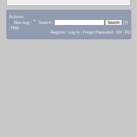
Actions:
New bug
|
Search
|
[?]
|
Help
Register
|
Log In
|
Forgot Password
|
EN
|
RU