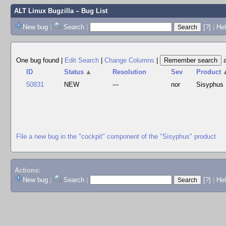
ALT Linux Bugzilla
– Bug List
New bug
|
Search
|
[?]
|
Hel
One bug found
|
Edit Search
|
Change Columns
|
ID
Status
▲
Resolution
Sev
Product
50831
NEW
---
nor
Sisyphus
File a new bug in the "cockpit" component of the "Sisyphus" product
Actions:
New bug
|
Search
|
[?]
|
He