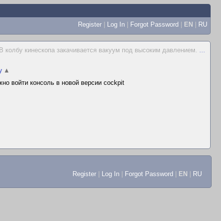
Register
|
Log In
|
Forgot Password
|
EN
|
RU
В колбу кинескопа закачивается вакуум под высоким давлением.
...
y
▲
но войти консоль в новой версии cockpit
Register
|
Log In
|
Forgot Password
|
EN
|
RU