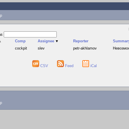
p
as
▲
Comp
Assignee
▼
Reporter
Summar
cockpit
slev
petr-akhlamov
Невозмож
CSV
Feed
iCal
lp