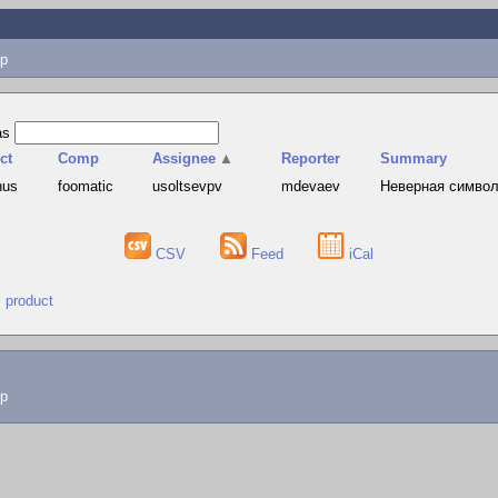
p
as
ct
Comp
Assignee
▲
Reporter
Summary
hus
foomatic
usoltsevpv
mdevaev
Неверная символи
CSV
Feed
iCal
" product
lp