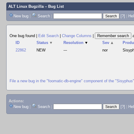
ALT Linux Bugzilla
– Bug List
New bug
|
Search
|
[?]
|
Hel
One bug found
|
Edit Search
|
Change Columns
|
ID
Status
▼
Resolution
▼
Sev
▲
Produ
22862
NEW
---
nor
Sisyp
File a new bug in the "foomatic-db-engine" component of the "Sisyphus
Actions:
New bug
|
Search
|
[?]
|
He