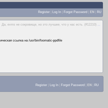
Register
|
Log In
|
Forgot Password
|
EN
|
RU
Да, evms не сокровище, но это лучшее, что у нас есть. (#12210)
...
ческая ссылка на /usr/bin/foomatic-ppdfile
Register
|
Log In
|
Forgot Password
|
EN
|
RU