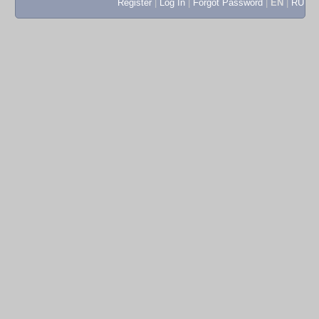
Register
|
Log In
|
Forgot Password
|
EN
|
RU