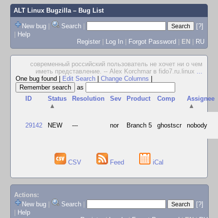
ALT Linux Bugzilla
– Bug List
New bug
|
Search
|
[?]
|
Help
Register
|
Log In
|
Forgot Password
|
EN
|
RU
современный российский пользователь не хочет ни о чем
иметь представление. -- Alex Korchmar в fido7.ru.linux
...
One bug found
|
Edit Search
|
Change Columns
|
as
ID
Status
Resolution
Sev
Product
Comp
Assignee
▲
▲
29142
NEW
---
nor
Branch 5
ghostscr
nobody
CSV
Feed
iCal
Actions:
New bug
|
Search
|
[?]
|
Help