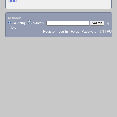
product
Actions:
New bug
|
Search
|
[?]
|
Help
Register
|
Log In
|
Forgot Password
|
EN
|
RU