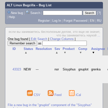
ALT Linux Bugzilla
– Bug List
New bug
|
Search
|
[?]
|
Help
Register
|
Log In
|
Forgot Password
|
EN
|
RU
если вы занимаетесь бесполезным делом, это еще не значит,
что вы занимаетесь наукой
...
One bug found
|
Edit Search
|
Change Columns
|
as
ID
Status
Resolution
Sev
Product
Comp
Assignee
▲
▲
▼
▼
▼
43323
NEW
---
nor
Sisyphus
gnuplot
grenka
CSV
Feed
iCal
File a new bug in the "gnuplot" component of the "Sisyphus"