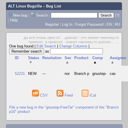
ALT Linux Bugzilla
– Bug List
New bug
|
Search
|
[?]
|
Help
Register
|
Log In
|
Forgot Password
|
EN
|
RU
да всё очень просто!... доехал - это значит наконец-то
приехал, а приехал - значит наконец-то доехал...
...
One bug found
|
Edit Search
|
Change Columns
|
as
ID
Status
Resolution
Sev
Product
Comp
Assignee
▼
▲
▲
▲
52231
NEW
---
nor
Branch p
gnustep-
cas
CSV
Feed
iCal
File a new bug in the "gnustep-FreeTar" component of the "Branch
p10" product