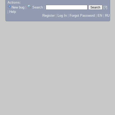
Actions:
New bug
|
Search
|
[?]
|
Help
Register
|
Log In
|
Forgot Password
|
EN
|
RU