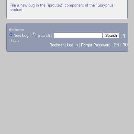
File a new bug in the "iproute2" component of the "Sisyphus"
product
Actions:
New bug
|
Search
|
[?]
|
Help
Register
|
Log In
|
Forgot Password
|
EN
|
RU