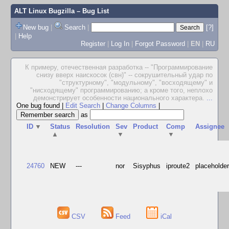
ALT Linux Bugzilla
– Bug List
New bug
|
Search
|
[?]
|
Help
Register
|
Log In
|
Forgot Password
|
EN
|
RU
К примеру, отечественная разработка -- "Программирование
снизу вверх наискосок (свн)" -- сокрушительный удар по
"структурному", "модульному", "восходящему" и
"нисходящему" программированию; а кроме того, неплохо
демонстрирует особенности национального характера.
...
One bug found
|
Edit Search
|
Change Columns
|
as
ID
▼
Status
Resolution
Sev
Product
Comp
Assignee
▲
▼
▼
24760
NEW
---
nor
Sisyphus
iproute2
placeholde
CSV
Feed
iCal