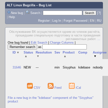
ALT Linux Bugzilla
– Bug List
New bug
|
Search
|
[?]
|
Help
Register
|
Log In
|
Forgot Password
|
EN
|
RU
Обслуживание ВК осуществляется одним из членов расчёта,
прошедшим специальную подготовку в части проведения
регламентных работ.
...
One bug found
|
Edit Search
|
Change Columns
|
as
ID
▼
Status
Resolution
Sev
Product
Comp
Assignee
▲
▼
▲
▼
31646
NEW
---
min
Sisyphus
kdebase
nobody
CSV
Feed
iCal
File a new bug in the "kdebase" component of the "Sisyphus"
product