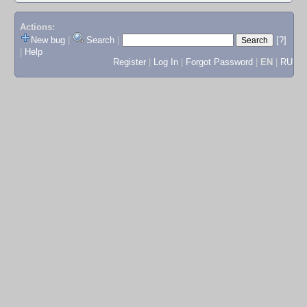
Actions:
New bug
|
Search
|
[?]
|
Help
Register
|
Log In
|
Forgot Password
|
EN
|
RU