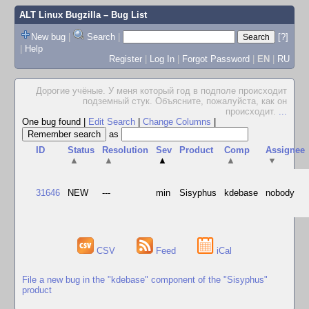
ALT Linux Bugzilla
– Bug List
New bug
|
Search
|
[?]
|
Help
Register
|
Log In
|
Forgot Password
|
EN
|
RU
Дорогие учёные. У меня который год в подполе происходит
подземный стук. Объясните, пожалуйста, как он
происходит.
...
One bug found
|
Edit Search
|
Change Columns
|
as
ID
Status
Resolution
Sev
Product
Comp
Assignee
▲
▲
▲
▲
▼
31646
NEW
---
min
Sisyphus
kdebase
nobody
CSV
Feed
iCal
File a new bug in the "kdebase" component of the "Sisyphus"
product