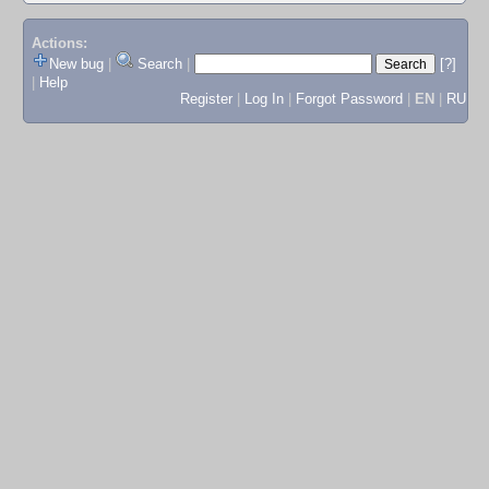
Actions:
New bug
|
Search
|
[?]
|
Help
Register
|
Log In
|
Forgot Password
|
EN
|
RU