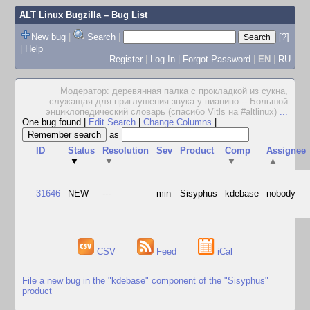
ALT Linux Bugzilla
– Bug List
New bug
|
Search
|
[?]
|
Help
Register
|
Log In
|
Forgot Password
|
EN
|
RU
Модератор: деревянная палка с прокладкой из сукна,
служащая для приглушения звука у пианино -- Большой
энциклопедический словарь (спасибо Vitls на #altlinux)
...
One bug found
|
Edit Search
|
Change Columns
|
as
ID
Status
Resolution
Sev
Product
Comp
Assignee
▼
▼
▼
▲
31646
NEW
---
min
Sisyphus
kdebase
nobody
CSV
Feed
iCal
File a new bug in the "kdebase" component of the "Sisyphus"
product