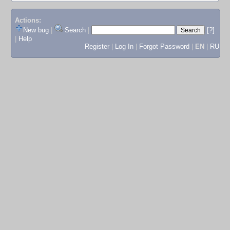
Actions:
New bug
|
Search
|
[?]
|
Help
Register
|
Log In
|
Forgot Password
|
EN
|
RU