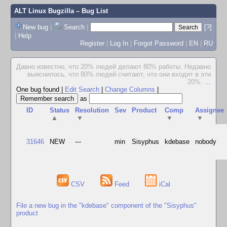
ALT Linux Bugzilla
– Bug List
New bug
|
Search
|
[?]
|
Help
Register
|
Log In
|
Forgot Password
|
EN
|
RU
Давно известно, что 20% людей делают 80% работы. Недавно
выяснилось, что 80% людей считают, что они входят в эти
20%.
...
One bug found
|
Edit Search
|
Change Columns
|
as
ID
Status
Resolution
Sev
Product
Comp
Assignee
▲
▼
▼
▼
31646
NEW
---
min
Sisyphus
kdebase
nobody
CSV
Feed
iCal
File a new bug in the "kdebase" component of the "Sisyphus"
product