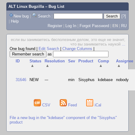
ALT Linux Bugzilla
– Bug List
New bug
|
Search
|
[?]
|
Help
Register
|
Log In
|
Forgot Password
|
EN
|
RU
если вы занимаетесь бесполезным делом, это еще не значит,
что вы занимаетесь наукой
...
One bug found
|
Edit Search
|
Change Columns
|
as
ID
Status
Resolution
Sev
Product
Comp
Assignee
▲
▲
▲
▲
31646
NEW
---
min
Sisyphus
kdebase
nobody
CSV
Feed
iCal
File a new bug in the "kdebase" component of the "Sisyphus"
product