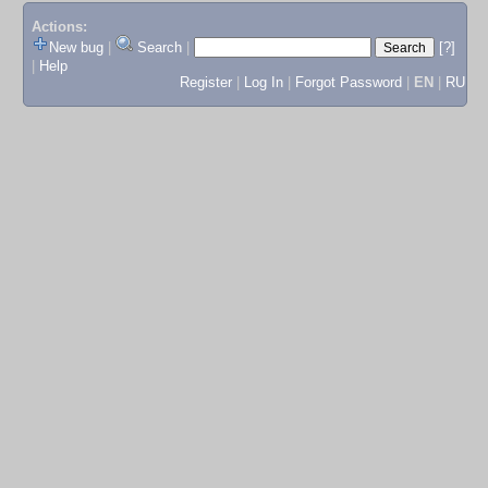
Actions:
New bug
|
Search
|
[?]
|
Help
Register
|
Log In
|
Forgot Password
|
EN
|
RU