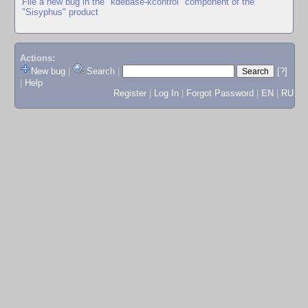
File a new bug in the "kdebase-kcontrol" component of the
"Sisyphus" product
Actions:
New bug
|
Search
|
[?]
|
Help
Register
|
Log In
|
Forgot Password
|
EN
|
RU