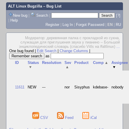
ALT Linux Bugzilla
– Bug List
New bug
|
Search
|
[?]
|
Help
Register
|
Log In
|
Forgot Password
|
EN
|
RU
Модератор: деревянная палка с прокладкой из сукна,
служащая для приглушения звука у пианино -- Большой
энциклопедический словарь (спасибо Vitls на #altlinux)
...
One bug found
|
Edit Search
|
Change Columns
|
as
ID
Status
Resolution
Sev
Product
Comp
▲
Assignee
▼
▲
▼
11611
NEW
---
nor
Sisyphus
kdebase-
nobody
CSV
Feed
iCal