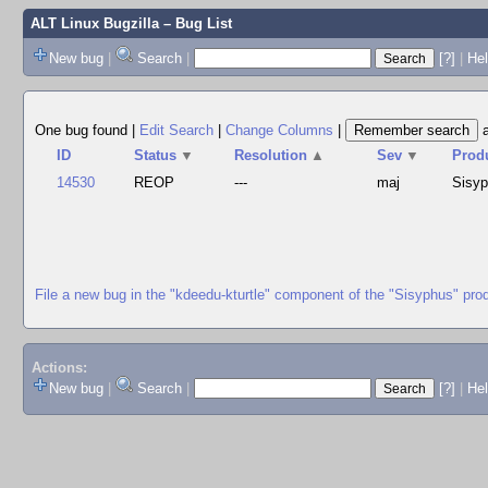
ALT Linux Bugzilla
– Bug List
New bug
|
Search
|
[?]
|
Hel
One bug found
|
Edit Search
|
Change Columns
|
ID
Status
▼
Resolution
▲
Sev
▼
Prod
14530
REOP
---
maj
Sisy
File a new bug in the "kdeedu-kturtle" component of the "Sisyphus" pro
Actions:
New bug
|
Search
|
[?]
|
He