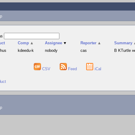
p
as
uct
Comp
▲
Assignee
▼
Reporter
▲
Summary
phus
kdeedu-k
nobody
cas
В KTurtle 
CSV
Feed
iCal
duct
lp