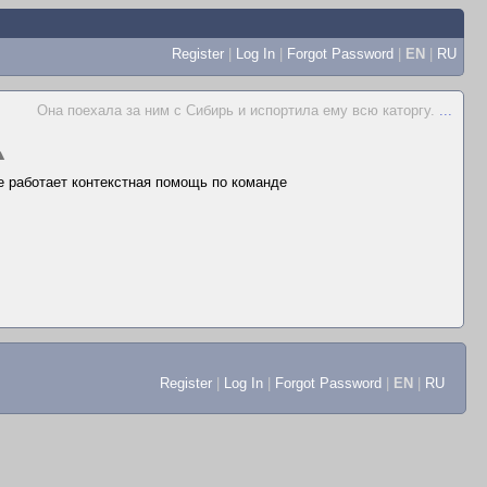
Register
|
Log In
|
Forgot Password
|
EN
|
RU
Она поехала за ним с Сибирь и испортила ему всю каторгу.
...
▲
не работает контекстная помощь по команде
Register
|
Log In
|
Forgot Password
|
EN
|
RU