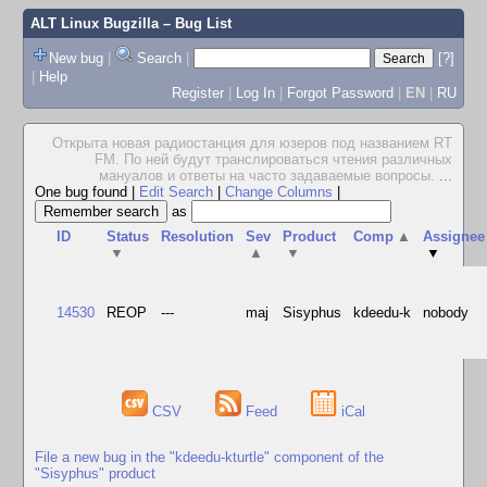
ALT Linux Bugzilla
– Bug List
New bug
|
Search
|
[?]
|
Help
Register
|
Log In
|
Forgot Password
|
EN
|
RU
Открыта новая радиостанция для юзеров под названием RТ
FМ. По ней будут транслироваться чтения различных
мануалов и ответы на часто задаваемые вопросы.
...
One bug found
|
Edit Search
|
Change Columns
|
as
ID
Status
Resolution
Sev
Product
Comp
▲
Assignee
▼
▲
▼
▼
14530
REOP
---
maj
Sisyphus
kdeedu-k
nobody
CSV
Feed
iCal
File a new bug in the "kdeedu-kturtle" component of the
"Sisyphus" product