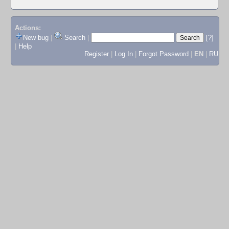
Actions:
New bug
|
Search
|
[?]
|
Help
Register
|
Log In
|
Forgot Password
|
EN
|
RU