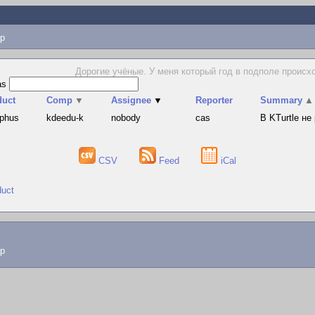
p
Дорогие учёные. У меня который год в подполе происх
as
duct
Comp
▼
Assignee
▼
Reporter
Summary
▲
yphus
kdeedu-k
nobody
cas
В KTurtle н
CSV
Feed
iCal
duct
lp