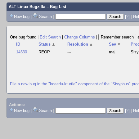
ALT Linux Bugzilla
– Bug List
New bug
|
Search
|
[?]
|
Hel
One bug found
|
Edit Search
|
Change Columns
|
ID
Status
▲
Resolution
▲
Sev
▼
Pro
14530
REOP
---
maj
Sis
File a new bug in the "kdeedu-kturtle" component of the "Sisyphus" pro
Actions:
New bug
|
Search
|
[?]
|
He