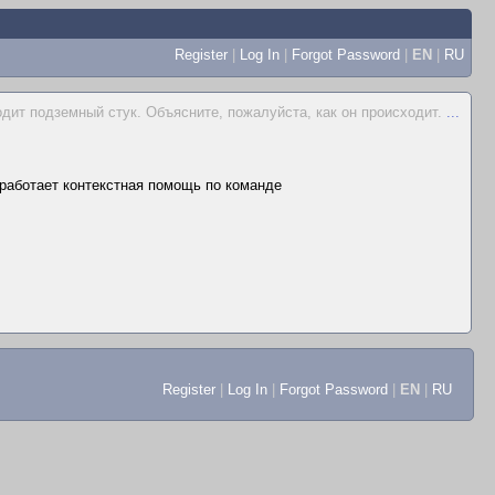
Register
|
Log In
|
Forgot Password
|
EN
|
RU
одит подземный стук. Объясните, пожалуйста, как он происходит.
...
е работает контекстная помощь по команде
Register
|
Log In
|
Forgot Password
|
EN
|
RU