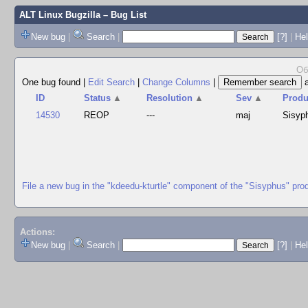
ALT Linux Bugzilla
– Bug List
New bug
|
Search
|
[?]
|
Hel
Об
One bug found
|
Edit Search
|
Change Columns
|
ID
Status
▲
Resolution
▲
Sev
▲
Produ
14530
REOP
---
maj
Sisyp
File a new bug in the "kdeedu-kturtle" component of the "Sisyphus" pro
Actions:
New bug
|
Search
|
[?]
|
He