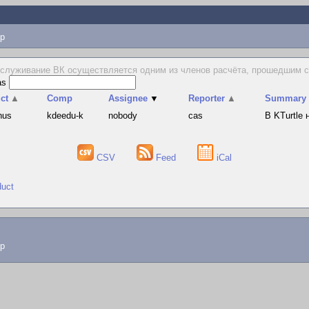
p
служивание ВК осуществляется одним из членов расчёта, прошедшим с
as
ct
▲
Comp
Assignee
▼
Reporter
▲
Summary
hus
kdeedu-k
nobody
cas
В KTurtle
CSV
Feed
iCal
duct
lp