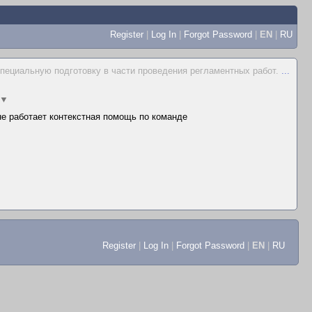
Register
|
Log In
|
Forgot Password
|
EN
|
RU
пециальную подготовку в части проведения регламентных работ.
...
▼
 не работает контекстная помощь по команде
Register
|
Log In
|
Forgot Password
|
EN
|
RU