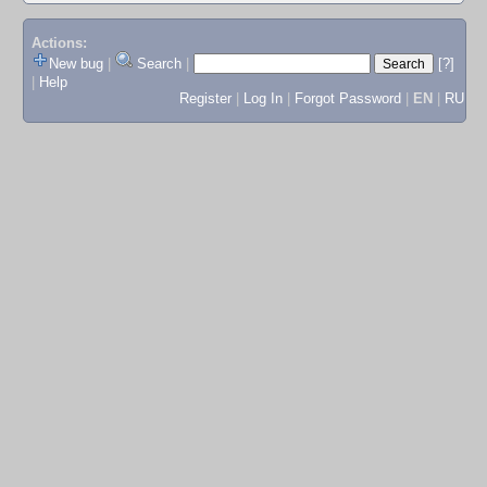
Actions:
New bug
|
Search
|
[?]
|
Help
Register
|
Log In
|
Forgot Password
|
EN
|
RU