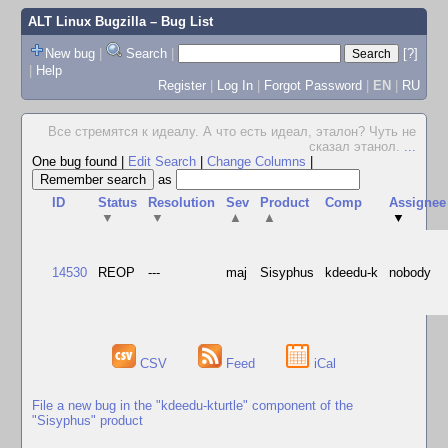
ALT Linux Bugzilla
– Bug List
New bug
|
Search
|
[?]
|
Help
Register
|
Log In
|
Forgot Password
|
EN
|
RU
Все стремятся к идеалу. А что есть идеал, эталон? Чуть не
сказал этанол.
...
One bug found
|
Edit Search
|
Change Columns
|
as
ID
Status
Resolution
Sev
Product
Comp
Assignee
▼
▼
▲
▲
▼
14530
REOP
---
maj
Sisyphus
kdeedu-k
nobody
CSV
Feed
iCal
File a new bug in the "kdeedu-kturtle" component of the
"Sisyphus" product