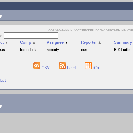
p
современный российский пользователь не хочет
as
ct
▼
Comp
▲
Assignee
▼
Reporter
▲
Summary
hus
kdeedu-k
nobody
cas
В KTurtle
CSV
Feed
iCal
duct
lp