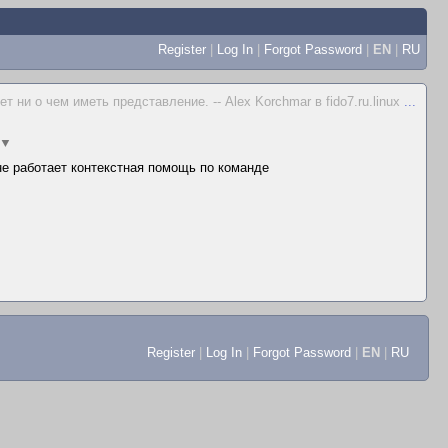
Register
|
Log In
|
Forgot Password
|
EN
|
RU
 ни о чем иметь представление. -- Alex Korchmar в fido7.ru.linux
...
▼
 не работает контекстная помощь по команде
Register
|
Log In
|
Forgot Password
|
EN
|
RU