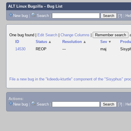
ALT Linux Bugzilla
– Bug List
New bug
|
Search
|
[?]
|
Hel
One bug found
|
Edit Search
|
Change Columns
|
ID
Status
▲
Resolution
▲
Sev
▼
Produ
14530
REOP
---
maj
Sisyp
File a new bug in the "kdeedu-kturtle" component of the "Sisyphus" pro
Actions:
New bug
|
Search
|
[?]
|
He