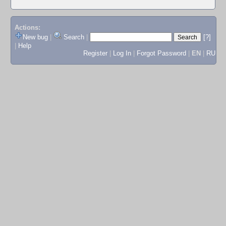
Actions:
New bug
|
Search
|
[?]
|
Help
Register
|
Log In
|
Forgot Password
|
EN
|
RU