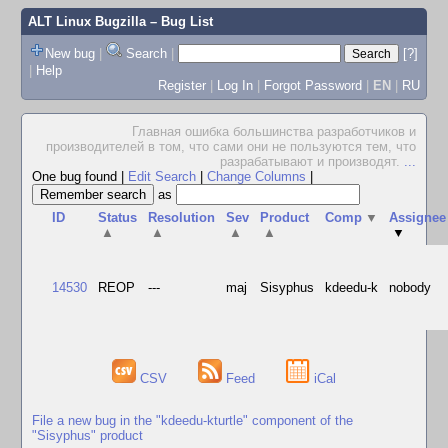
ALT Linux Bugzilla
– Bug List
New bug
|
Search
|
[?]
|
Help
Register
|
Log In
|
Forgot Password
|
EN
|
RU
Главная ошибка большинства разработчиков и
производителей в том, что сами они не пользуются тем, что
разрабатывают и производят.
...
One bug found
|
Edit Search
|
Change Columns
|
as
ID
Status
Resolution
Sev
Product
Comp
▼
Assignee
▲
▲
▲
▲
▼
14530
REOP
---
maj
Sisyphus
kdeedu-k
nobody
CSV
Feed
iCal
File a new bug in the "kdeedu-kturtle" component of the
"Sisyphus" product