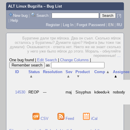
ALT Linux Bugzilla
– Bug List
New bug
|
Search
|
[?]
|
Help
Register
|
Log In
|
Forgot Password
|
EN
|
RU
Буратине дали три яблока. Два он съел. Сколько яблок
осталось у Буратины? Думаете одно? Hифига (мы тоже так
думали): Оказывается - ответа нет. Hикто же не знает сколько
у него уже было яблок до этого. Мораль - обнуляйте
переменные!
...
One bug found
|
Edit Search
|
Change Columns
|
as
ID
Status
Resolution
Sev
Product
Comp
▲
Assignee
▲
▲
▼
▲
14530
REOP
---
maj
Sisyphus
kdeedu-k
nobody
CSV
Feed
iCal