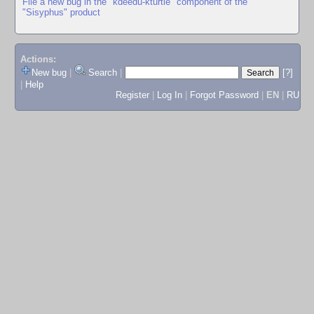
File a new bug in the "kdeedu-kturtle" component of the
"Sisyphus" product
Actions:
New bug
|
Search
|
[?]
|
Help
Register
|
Log In
|
Forgot Password
|
EN
|
RU