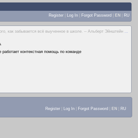
Register
|
Log In
|
Forgot Password
|
EN
|
RU
того, как забывается всё выученное в школе. -- Альберт Эйнштейн
...
▲
не работает контекстная помощь по команде
Register
|
Log In
|
Forgot Password
|
EN
|
RU