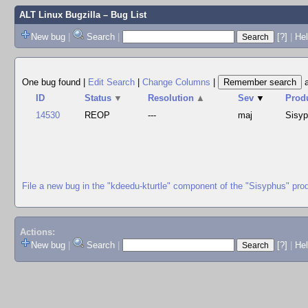
ALT Linux Bugzilla
– Bug List
New bug
|
Search
|
[?]
|
Hel
One bug found
|
Edit Search
|
Change Columns
|
ID
Status
▼
Resolution
▲
Sev
▼
Prod
14530
REOP
---
maj
Sisy
File a new bug in the "kdeedu-kturtle" component of the "Sisyphus" pro
Actions:
New bug
|
Search
|
[?]
|
He