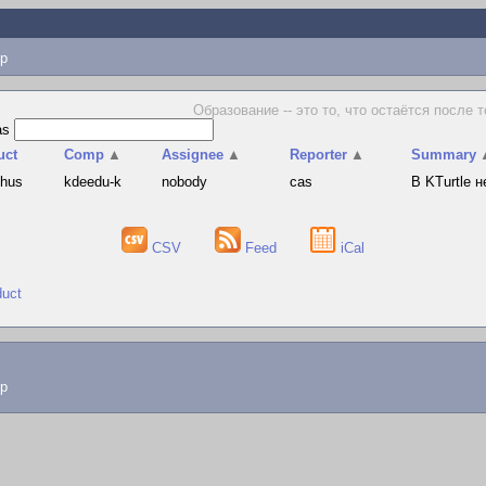
p
Образование -- это то, что остаётся после 
as
uct
Comp
▲
Assignee
▲
Reporter
▲
Summary
phus
kdeedu-k
nobody
cas
В KTurtle 
CSV
Feed
iCal
duct
lp