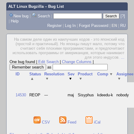
ALT Linux Bugzilla
– Bug List
New bug
|
Search
|
[?]
|
Help
Register
|
Log In
|
Forgot Password
|
EN
|
RU
На самом деле один из наилучших кодов - это японский код
(простой и практичный). Но японцы пишут мало, потому что
считают себя плохими программистами, и предпочитают
использовать программы от американцев, которые нанимают
для этого индусов.
...
One bug found
|
Edit Search
|
Change Columns
|
as
ID
Status
Resolution
Sev
Product
Comp
▼
Assignee
▲
▼
▼
▼
▼
14530
REOP
---
maj
Sisyphus
kdeedu-k
nobody
CSV
Feed
iCal