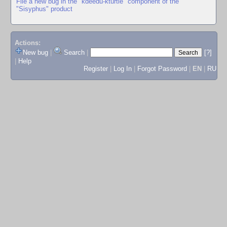
File a new bug in the "kdeedu-kturtle" component of the
"Sisyphus" product
Actions:
New bug
|
Search
|
[?]
|
Help
Register
|
Log In
|
Forgot Password
|
EN
|
RU