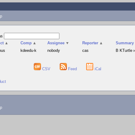
p
as
ct
▲
Comp
▲
Assignee
▼
Reporter
▲
Summary
hus
kdeedu-k
nobody
cas
В KTurtle
CSV
Feed
iCal
duct
lp