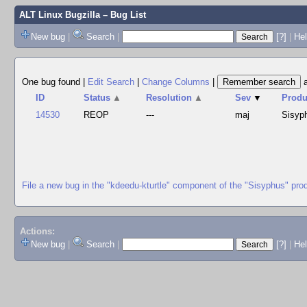
ALT Linux Bugzilla
– Bug List
New bug
|
Search
|
[?]
|
Hel
One bug found
|
Edit Search
|
Change Columns
|
ID
Status
▲
Resolution
▲
Sev
▼
Produ
14530
REOP
---
maj
Sisyp
File a new bug in the "kdeedu-kturtle" component of the "Sisyphus" pro
Actions:
New bug
|
Search
|
[?]
|
He