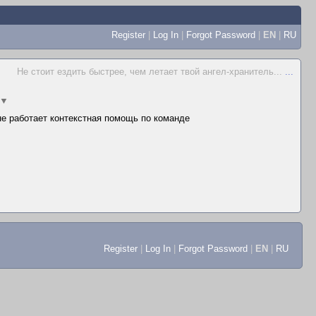
Register
|
Log In
|
Forgot Password
|
EN
|
RU
Не стоит ездить быстрее, чем летает твой ангел-хранитель...
...
▼
 не работает контекстная помощь по команде
Register
|
Log In
|
Forgot Password
|
EN
|
RU