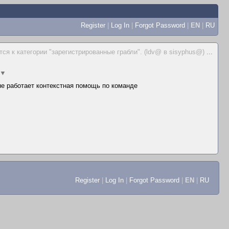
Register
|
Log In
|
Forgot Password
|
EN
|
RU
тся к категории "зарегистрированные грабли". (ldv@ в sisyphus@)
...
▼
 не работает контекстная помощь по команде
Register
|
Log In
|
Forgot Password
|
EN
|
RU