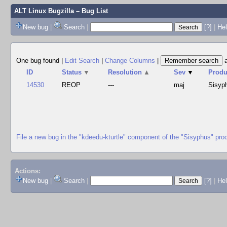
ALT Linux Bugzilla
– Bug List
New bug
|
Search
|
[?]
|
Hel
One bug found
|
Edit Search
|
Change Columns
|
ID
Status
▼
Resolution
▲
Sev
▼
Produ
14530
REOP
---
maj
Sisyp
File a new bug in the "kdeedu-kturtle" component of the "Sisyphus" pro
Actions:
New bug
|
Search
|
[?]
|
He