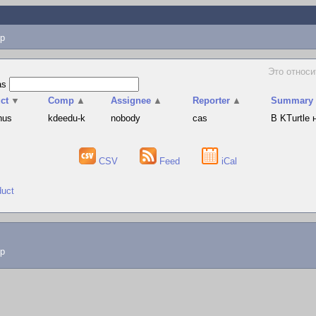
p
Это относи
as
ct
▼
Comp
▲
Assignee
▲
Reporter
▲
Summary
hus
kdeedu-k
nobody
cas
В KTurtle
CSV
Feed
iCal
duct
lp