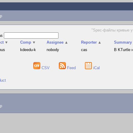
p
"Spec-файлы кривые у 
as
ct
▼
Comp
▼
Assignee
▲
Reporter
▲
Summary
hus
kdeedu-k
nobody
cas
В KTurtle
CSV
Feed
iCal
duct
lp