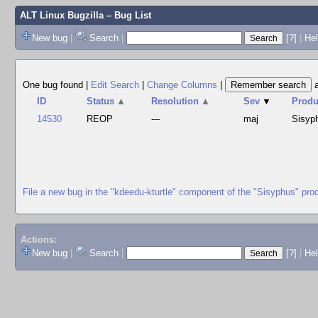
ALT Linux Bugzilla
– Bug List
New bug
|
Search
|
[?]
|
Hel
One bug found
|
Edit Search
|
Change Columns
|
ID
Status
▲
Resolution
▲
Sev
▼
Produ
14530
REOP
---
maj
Sisyp
File a new bug in the "kdeedu-kturtle" component of the "Sisyphus" pro
Actions:
New bug
|
Search
|
[?]
|
He