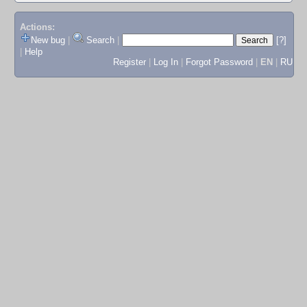
Actions:
New bug
|
Search
|
[?]
|
Help
Register
|
Log In
|
Forgot Password
|
EN
|
RU