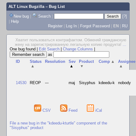
ALT Linux Bugzilla
– Bug List
New bug
|
Search
|
[?]
|
Help
Register
|
Log In
|
Forgot Password
|
EN
|
RU
Хватит пользоваться контрафактом. Обменяй гражданскую
жену на зарегистрированную легальную копию продукта!
...
One bug found
|
Edit Search
|
Change Columns
|
as
ID
Status
Resolution
Sev
Product
Comp
▲
Assignee
▲
▲
▼
▲
14530
REOP
---
maj
Sisyphus
kdeedu-k
nobody
CSV
Feed
iCal
File a new bug in the "kdeedu-kturtle" component of the
"Sisyphus" product