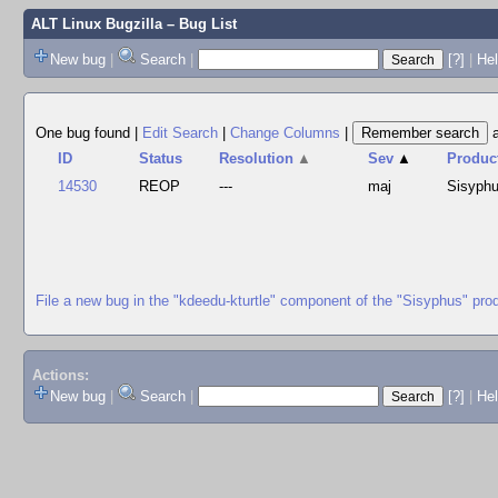
ALT Linux Bugzilla
– Bug List
New bug
|
Search
|
[?]
|
Hel
One bug found
|
Edit Search
|
Change Columns
|
ID
Status
Resolution
▲
Sev
▲
Produc
14530
REOP
---
maj
Sisyph
File a new bug in the "kdeedu-kturtle" component of the "Sisyphus" pro
Actions:
New bug
|
Search
|
[?]
|
He