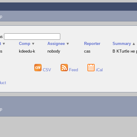
p
as
t
▼
Comp
▼
Assignee
▼
Reporter
Summary
▲
us
kdeedu-k
nobody
cas
В KTurtle не
CSV
Feed
iCal
duct
lp