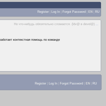
Register
|
Log In
|
Forgot Password
|
EN
|
RU
Но что-нибудь обязятельно сломается. (ldv@ в devel@)
...
 работает контекстная помощь по команде
Register
|
Log In
|
Forgot Password
|
EN
|
RU