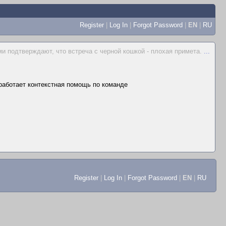
Register
|
Log In
|
Forgot Password
|
EN
|
RU
 подтверждают, что встреча с черной кошкой - плохая примета.
...
 работает контекстная помощь по команде
Register
|
Log In
|
Forgot Password
|
EN
|
RU