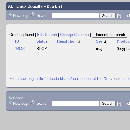
ALT Linux Bugzilla
– Bug List
New bug
|
Search
|
[?]
|
Hel
One bug found
|
Edit Search
|
Change Columns
|
ID
Status
Resolution
▲
Sev
▲
Produc
14530
REOP
---
maj
Sisyph
File a new bug in the "kdeedu-kturtle" component of the "Sisyphus" pro
Actions:
New bug
|
Search
|
[?]
|
He