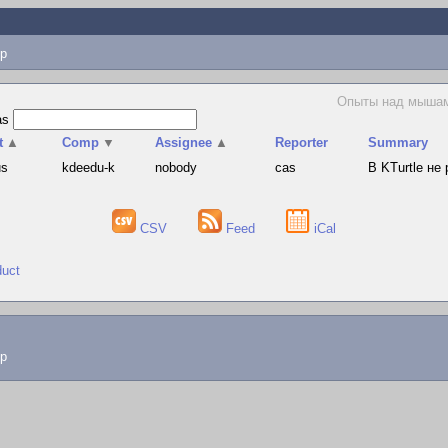
p
Опыты над мышами
as
t
▲
Comp
▼
Assignee
▲
Reporter
Summary
us
kdeedu-k
nobody
cas
В KTurtle не
CSV
Feed
iCal
duct
lp