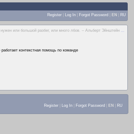
Register
|
Log In
|
Forgot Password
|
EN
|
RU
 нужен или большой разбег, или много лбов. -- Альберт Эйнштейн
...
не работает контекстная помощь по команде
Register
|
Log In
|
Forgot Password
|
EN
|
RU