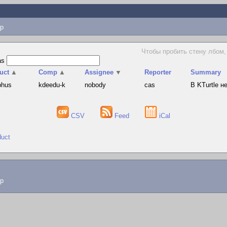
p
Чтобы пробить стену лбом,
as
uct
▲
Comp
▲
Assignee
▼
Reporter
Summary
phus
kdeedu-k
nobody
cas
В KTurtle 
CSV
Feed
iCal
duct
lp