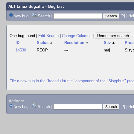
ALT Linux Bugzilla
– Bug List
New bug
|
Search
|
[?]
|
Hel
One bug found
|
Edit Search
|
Change Columns
|
ID
Status
▲
Resolution
▼
Sev
▲
Prod
14530
REOP
---
maj
Sisy
File a new bug in the "kdeedu-kturtle" component of the "Sisyphus" pro
Actions:
New bug
|
Search
|
[?]
|
He