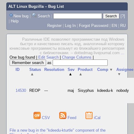
ALT Linux Bugzilla
– Bug List
New bug
|
Search
|
[?]
|
Help
Register
|
Log In
|
Forgot Password
|
EN
|
RU
Различные IDE позволяют программистам под Windows
быстро и качественно писать код, аналогичный которому
юниксовые программисты возьмут из ближайшего репозитория
с библиотеками. -- dottedmag.livejournal.com
...
One bug found
|
Edit Search
|
Change Columns
|
as
ID
Status
Resolution
Sev
Product
Comp
▼
Assignee
▲
▲
▲
▼
14530
REOP
---
maj
Sisyphus
kdeedu-k
nobody
CSV
Feed
iCal
File a new bug in the "kdeedu-kturtle" component of the