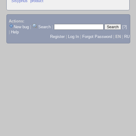
"Sisyphus" product
Actions:
New bug
|
Search
|
[?]
|
Help
Register
|
Log In
|
Forgot Password
|
EN
|
RU