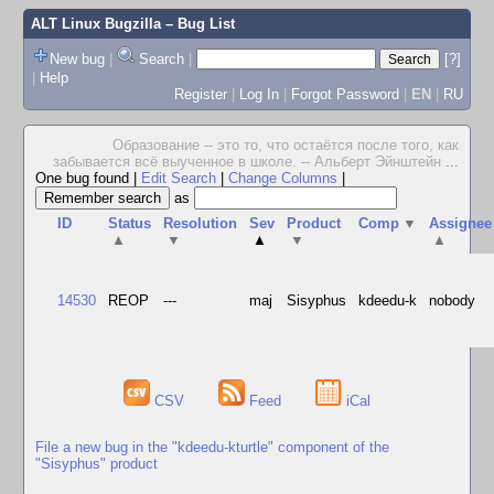
ALT Linux Bugzilla
– Bug List
New bug
|
Search
|
[?]
|
Help
Register
|
Log In
|
Forgot Password
|
EN
|
RU
Образование -- это то, что остаётся после того, как
забывается всё выученное в школе. -- Альберт Эйнштейн
...
One bug found
|
Edit Search
|
Change Columns
|
as
ID
Status
Resolution
Sev
Product
Comp
▼
Assignee
▲
▼
▲
▼
▲
14530
REOP
---
maj
Sisyphus
kdeedu-k
nobody
CSV
Feed
iCal
File a new bug in the "kdeedu-kturtle" component of the
"Sisyphus" product