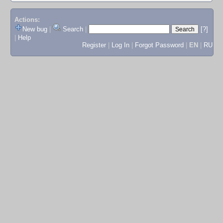
Actions:
New bug
|
Search
|
[?]
|
Help
Register
|
Log In
|
Forgot Password
|
EN
|
RU