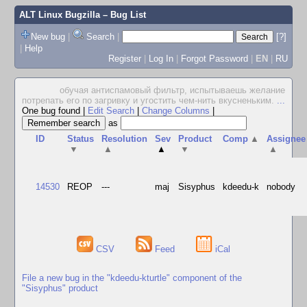
ALT Linux Bugzilla
– Bug List
New bug
|
Search
|
[?]
|
Help
Register
|
Log In
|
Forgot Password
|
EN
|
RU
обучая антиспамовый фильтр, испытываешь желание
потрепать его по загривку и угостить чем-нить вкусненьким.
...
One bug found
|
Edit Search
|
Change Columns
|
as
ID
Status
Resolution
Sev
Product
Comp
▲
Assignee
▼
▲
▲
▼
▲
14530
REOP
---
maj
Sisyphus
kdeedu-k
nobody
CSV
Feed
iCal
File a new bug in the "kdeedu-kturtle" component of the
"Sisyphus" product