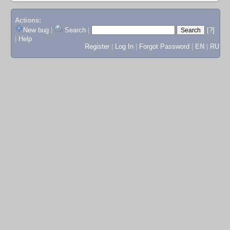
Actions:
New bug
|
Search
|
[?]
|
Help
Register
|
Log In
|
Forgot Password
|
EN
|
RU