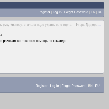
Register
|
Log In
|
Forgot Password
|
EN
|
RU
ь руку бизнесу, сначала надо убрать ее с горла. -- Игорь Дядюра
...
▲
 не работает контекстная помощь по команде
Register
|
Log In
|
Forgot Password
|
EN
|
RU