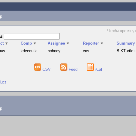
p
Чтобы протянут
as
ct
▼
Comp
▼
Assignee
▼
Reporter
▼
Summary
hus
kdeedu-k
nobody
cas
В KTurtle
CSV
Feed
iCal
duct
lp