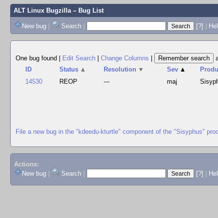
ALT Linux Bugzilla
– Bug List
New bug
|
Search
|
[?]
|
Hel
One bug found
|
Edit Search
|
Change Columns
|
ID
Status
▲
Resolution
▼
Sev
▲
Produ
14530
REOP
---
maj
Sisyp
File a new bug in the "kdeedu-kturtle" component of the "Sisyphus" pro
Actions:
New bug
|
Search
|
[?]
|
He