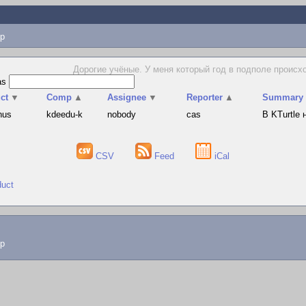
p
Дорогие учёные. У меня который год в подполе происх
as
ct
▼
Comp
▲
Assignee
▼
Reporter
▲
Summary
hus
kdeedu-k
nobody
cas
В KTurtle
CSV
Feed
iCal
duct
lp