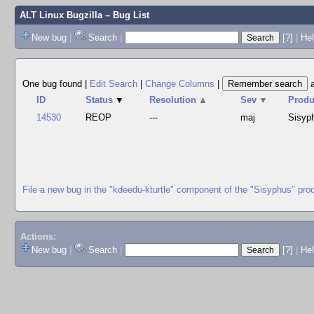
ALT Linux Bugzilla
– Bug List
New bug
|
Search
|
[?]
|
Hel
One bug found
|
Edit Search
|
Change Columns
|
ID
Status
▼
Resolution
▲
Sev
▼
Produ
14530
REOP
---
maj
Sisyp
File a new bug in the "kdeedu-kturtle" component of the "Sisyphus" pro
Actions:
New bug
|
Search
|
[?]
|
He