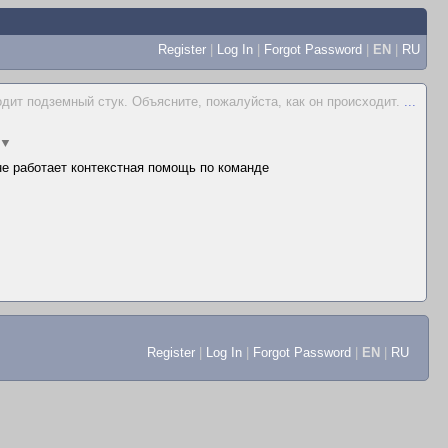
Register
|
Log In
|
Forgot Password
|
EN
|
RU
одит подземный стук. Объясните, пожалуйста, как он происходит.
...
▼
 не работает контекстная помощь по команде
Register
|
Log In
|
Forgot Password
|
EN
|
RU