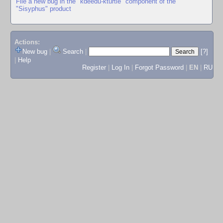
File a new bug in the "kdeedu-kturtle" component of the
"Sisyphus" product
Actions:
New bug
|
Search
|
[?]
|
Help
Register
|
Log In
|
Forgot Password
|
EN
|
RU