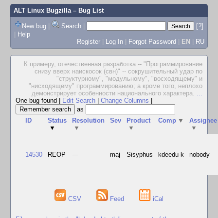
ALT Linux Bugzilla
– Bug List
New bug
|
Search
|
[?]
|
Help
Register
|
Log In
|
Forgot Password
|
EN
|
RU
К примеру, отечественная разработка -- "Программирование
снизу вверх наискосок (свн)" -- сокрушительный удар по
"структурному", "модульному", "восходящему" и
"нисходящему" программированию; а кроме того, неплохо
демонстрирует особенности национального характера.
...
One bug found
|
Edit Search
|
Change Columns
|
as
ID
Status
Resolution
Sev
Product
Comp
▼
Assignee
▼
▼
▼
▼
14530
REOP
---
maj
Sisyphus
kdeedu-k
nobody
CSV
Feed
iCal