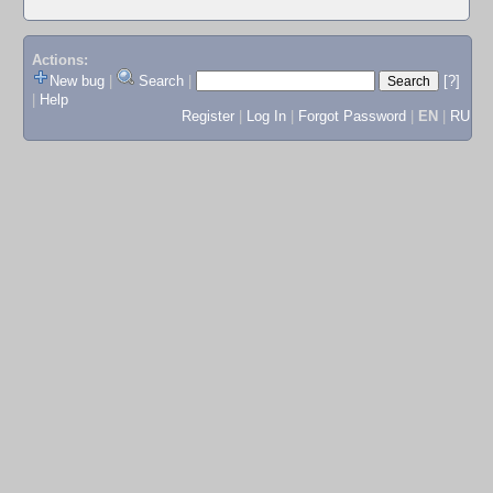
Actions:
New bug
|
Search
|
[?]
|
Help
Register
|
Log In
|
Forgot Password
|
EN
|
RU