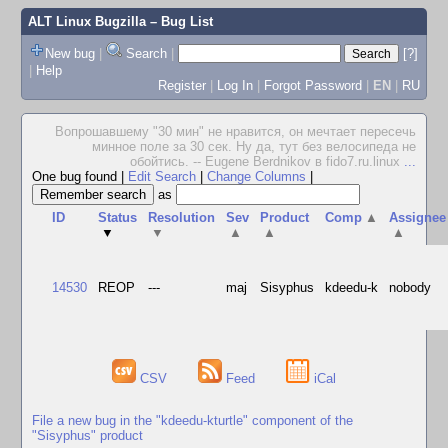
ALT Linux Bugzilla
– Bug List
New bug
|
Search
|
[?]
|
Help
Register
|
Log In
|
Forgot Password
|
EN
|
RU
Вопрошавшему "30 мин" не нравится, он мечтает пересечь
минное поле за 30 сек. Ну да, тут без велосипеда не
обойтись. -- Eugene Berdnikov в fido7.ru.linux
...
One bug found
|
Edit Search
|
Change Columns
|
as
ID
Status
Resolution
Sev
Product
Comp
▲
Assignee
▼
▼
▲
▲
▲
14530
REOP
---
maj
Sisyphus
kdeedu-k
nobody
CSV
Feed
iCal
File a new bug in the "kdeedu-kturtle" component of the
"Sisyphus" product