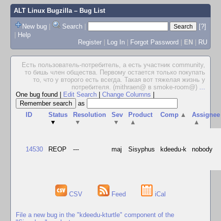
ALT Linux Bugzilla
– Bug List
New bug
|
Search
|
[?]
|
Help
Register
|
Log In
|
Forgot Password
|
EN
|
RU
Есть пользователь-потребитель, а есть участник community,
то бишь член общества. Первому остается только покупать
то, что у второго есть всегда. Такая вот тяжелая жизнь у
потребителя. (mithraen@ в smoke-room@)
...
One bug found
|
Edit Search
|
Change Columns
|
as
ID
Status
Resolution
Sev
Product
Comp
▲
Assignee
▼
▼
▼
▲
▲
14530
REOP
---
maj
Sisyphus
kdeedu-k
nobody
CSV
Feed
iCal
File a new bug in the "kdeedu-kturtle" component of the