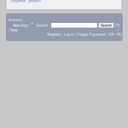
"Sisyphus" product
Actions:
New bug
|
Search
|
[?]
|
Help
Register
|
Log In
|
Forgot Password
|
EN
|
RU