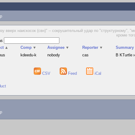
p
изу вверх наискосок (свн)" -- сокрушительный удар по "структурному",
кроме тог
as
ct
▲
Comp
▼
Assignee
▼
Reporter
▼
Summary
hus
kdeedu-k
nobody
cas
В KTurtle
CSV
Feed
iCal
duct
lp