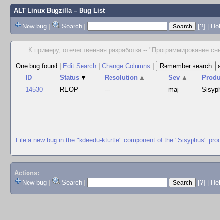
ALT Linux Bugzilla
– Bug List
New bug
|
Search
|
[?]
|
Hel
К примеру, отечественная разработка -- "Программирование сн
One bug found
|
Edit Search
|
Change Columns
|
ID
Status
▼
Resolution
▲
Sev
▲
Produ
14530
REOP
---
maj
Sisyp
File a new bug in the "kdeedu-kturtle" component of the "Sisyphus" pro
Actions:
New bug
|
Search
|
[?]
|
He