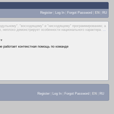
Register
|
Log In
|
Forgot Password
|
EN
|
RU
 "модульному", "восходящему" и "нисходящему" программированию; а
о, неплохо демонстрирует особенности национального характера.
...
▼
 не работает контекстная помощь по команде
Register
|
Log In
|
Forgot Password
|
EN
|
RU