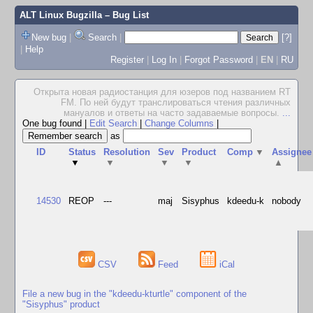
ALT Linux Bugzilla
– Bug List
New bug
|
Search
|
[?]
|
Help
Register
|
Log In
|
Forgot Password
|
EN
|
RU
Открыта новая радиостанция для юзеров под названием RТ
FМ. По ней будут транслироваться чтения различных
мануалов и ответы на часто задаваемые вопросы.
...
One bug found
|
Edit Search
|
Change Columns
|
as
ID
Status
Resolution
Sev
Product
Comp
▼
Assignee
▼
▼
▼
▼
▲
14530
REOP
---
maj
Sisyphus
kdeedu-k
nobody
CSV
Feed
iCal
File a new bug in the "kdeedu-kturtle" component of the
"Sisyphus" product