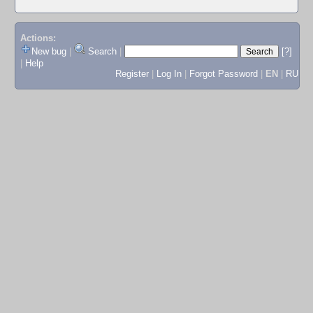
Actions:
New bug
|
Search
|
[?]
|
Help
Register
|
Log In
|
Forgot Password
|
EN
|
RU