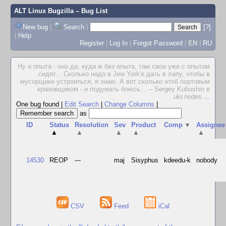
ALT Linux Bugzilla
– Bug List
New bug
|
Search
|
[?]
|
Help
Register
|
Log In
|
Forgot Password
|
EN
|
RU
Ну а опыта - оно да, куда ж без опыта, там свои уже с опытом
сидят... Сколько надо в Jew York'е дать в лапу, чтобы в
мусорщики устроиться, я знаю. А вот сколько чтоб портовым
крановщиком - и подумать боюсь... -- Sergey Kubushin в
ukr.nodes
...
One bug found
|
Edit Search
|
Change Columns
|
as
ID
Status
Resolution
Sev
Product
Comp
▼
Assignee
▲
▲
▲
▲
▲
14530
REOP
---
maj
Sisyphus
kdeedu-k
nobody
CSV
Feed
iCal