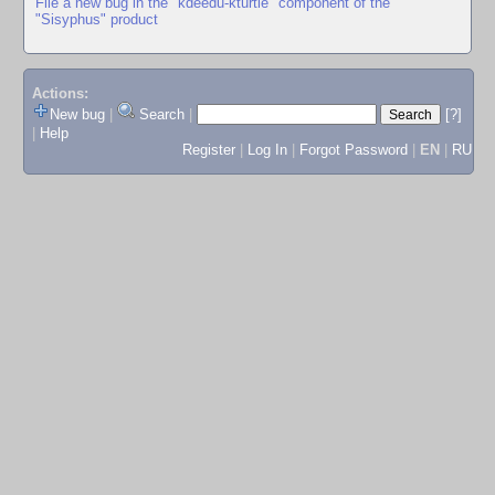
File a new bug in the "kdeedu-kturtle" component of the
"Sisyphus" product
Actions:
New bug
|
Search
|
[?]
|
Help
Register
|
Log In
|
Forgot Password
|
EN
|
RU