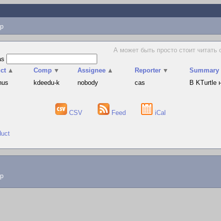
p
А может быть просто стоит читать о
as
ct
▲
Comp
▼
Assignee
▲
Reporter
▼
Summary
hus
kdeedu-k
nobody
cas
В KTurtle
CSV
Feed
iCal
duct
lp