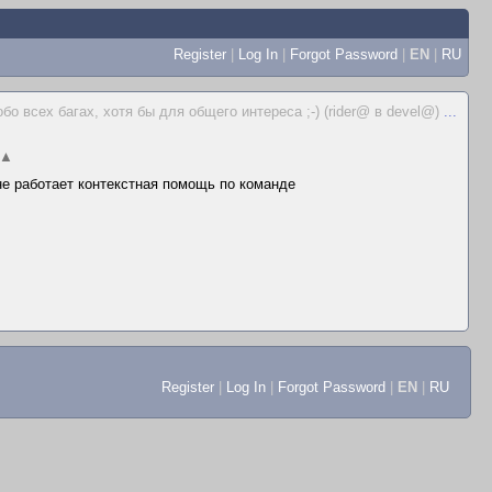
Register
|
Log In
|
Forgot Password
|
EN
|
RU
бо всех багах, хотя бы для общего интереса ;-) (rider@ в devel@)
...
▲
 не работает контекстная помощь по команде
Register
|
Log In
|
Forgot Password
|
EN
|
RU