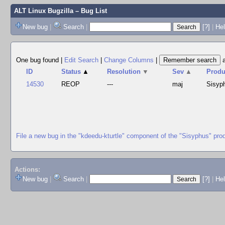
ALT Linux Bugzilla
– Bug List
New bug
|
Search
|
[?]
|
Hel
One bug found
|
Edit Search
|
Change Columns
|
ID
Status
▲
Resolution
▼
Sev
▲
Produ
14530
REOP
---
maj
Sisyp
File a new bug in the "kdeedu-kturtle" component of the "Sisyphus" pro
Actions:
New bug
|
Search
|
[?]
|
He