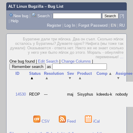
ALT Linux Bugzilla
– Bug List
New bug
|
Search
|
[?]
|
Help
Register
|
Log In
|
Forgot Password
|
EN
|
RU
Буратине дали три яблока. Два он съел. Сколько яблок
осталось у Буратины? Думаете одно? Hифига (мы тоже так
думали): Оказывается - ответа нет. Hикто же не знает сколько
у него уже было яблок до этого. Мораль - обнуляйте
переменные!
...
One bug found
|
Edit Search
|
Change Columns
|
as
ID
Status
Resolution
Sev
Product
Comp
▲
Assignee
▲
▲
▼
▲
▼
14530
REOP
---
maj
Sisyphus
kdeedu-k
nobody
CSV
Feed
iCal