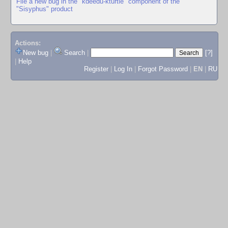
File a new bug in the "kdeedu-kturtle" component of the
"Sisyphus" product
Actions:
New bug
|
Search
|
[?]
|
Help
Register
|
Log In
|
Forgot Password
|
EN
|
RU