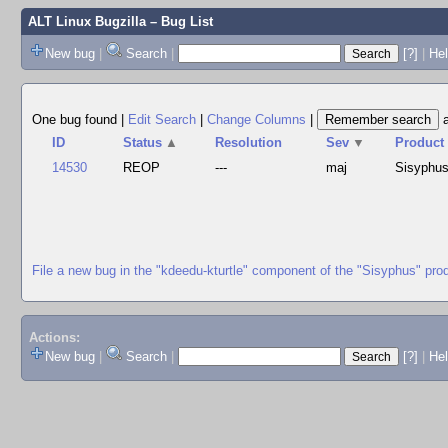
ALT Linux Bugzilla
– Bug List
New bug
|
Search
|
[?]
|
Hel
One bug found
|
Edit Search
|
Change Columns
|
ID
Status
▲
Resolution
Sev
▼
Product
14530
REOP
---
maj
Sisyphu
File a new bug in the "kdeedu-kturtle" component of the "Sisyphus" pro
Actions:
New bug
|
Search
|
[?]
|
He