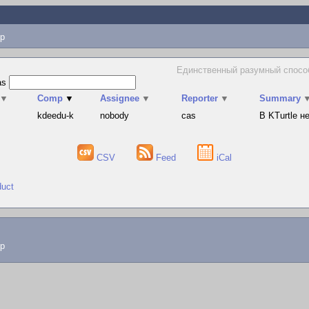
p
Единственный разумный способ
as
▼
Comp
▼
Assignee
▼
Reporter
▼
Summary
s
kdeedu-k
nobody
cas
В KTurtle 
CSV
Feed
iCal
duct
lp