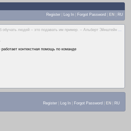
Register
|
Log In
|
Forgot Password
|
EN
|
RU
 обучать людей -- это подавать им пример. -- Альберт Эйнштейн
...
▼
не работает контекстная помощь по команде
Register
|
Log In
|
Forgot Password
|
EN
|
RU