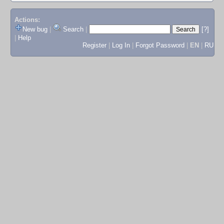
Actions:
New bug
|
Search
|
[?]
|
Help
Register
|
Log In
|
Forgot Password
|
EN
|
RU