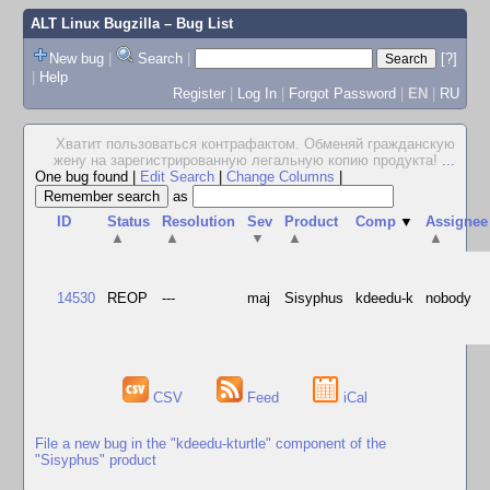
ALT Linux Bugzilla
– Bug List
New bug
|
Search
|
[?]
|
Help
Register
|
Log In
|
Forgot Password
|
EN
|
RU
Хватит пользоваться контрафактом. Обменяй гражданскую
жену на зарегистрированную легальную копию продукта!
...
One bug found
|
Edit Search
|
Change Columns
|
as
ID
Status
Resolution
Sev
Product
Comp
▼
Assignee
▲
▲
▼
▲
▲
14530
REOP
---
maj
Sisyphus
kdeedu-k
nobody
CSV
Feed
iCal
File a new bug in the "kdeedu-kturtle" component of the
"Sisyphus" product