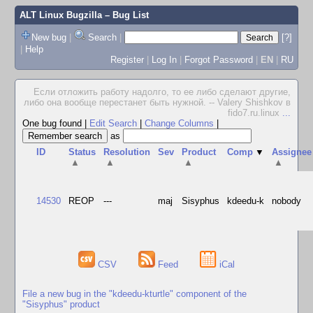
ALT Linux Bugzilla
– Bug List
New bug
|
Search
|
[?]
|
Help
Register
|
Log In
|
Forgot Password
|
EN
|
RU
Если отложить работу надолго, то ее либо сделают другие,
либо она вообще перестанет быть нужной. -- Valery Shishkov в
fido7.ru.linux
...
One bug found
|
Edit Search
|
Change Columns
|
as
ID
Status
Resolution
Sev
Product
Comp
▼
Assignee
▲
▲
▲
▲
14530
REOP
---
maj
Sisyphus
kdeedu-k
nobody
CSV
Feed
iCal
File a new bug in the "kdeedu-kturtle" component of the
"Sisyphus" product