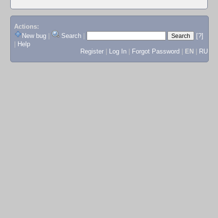
Actions:
New bug
|
Search
|
[?]
|
Help
Register
|
Log In
|
Forgot Password
|
EN
|
RU