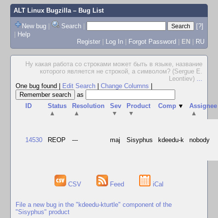
ALT Linux Bugzilla
– Bug List
New bug
|
Search
|
[?]
|
Help
Register
|
Log In
|
Forgot Password
|
EN
|
RU
Ну какая работа со строками может быть в языке, название
которого является не строкой, а символом? (Sergue E.
Leontiev)
...
One bug found
|
Edit Search
|
Change Columns
|
as
ID
Status
Resolution
Sev
Product
Comp
▼
Assignee
▲
▲
▼
▼
▲
14530
REOP
---
maj
Sisyphus
kdeedu-k
nobody
CSV
Feed
iCal
File a new bug in the "kdeedu-kturtle" component of the
"Sisyphus" product