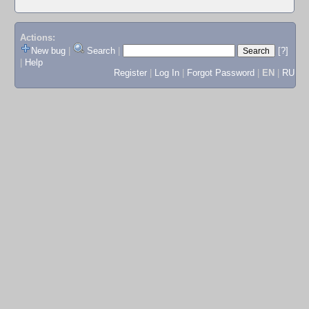
Actions:
New bug
|
Search
|
[?]
|
Help
Register
|
Log In
|
Forgot Password
|
EN
|
RU